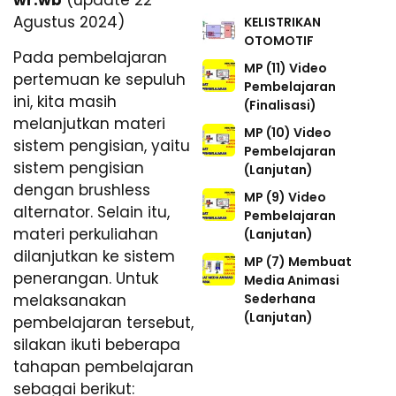
wr.wb
(update 22
Agustus 2024)
KELISTRIKAN
OTOMOTIF
Pada pembelajaran
MP (11) Video
pertemuan ke sepuluh
Pembelajaran
ini, kita masih
(Finalisasi)
melanjutkan materi
MP (10) Video
sistem pengisian, yaitu
Pembelajaran
sistem pengisian
(Lanjutan)
dengan brushless
MP (9) Video
alternator. Selain itu,
Pembelajaran
materi perkuliahan
(Lanjutan)
dilanjutkan ke sistem
MP (7) Membuat
penerangan. Untuk
Media Animasi
Sederhana
melaksanakan
(Lanjutan)
pembelajaran tersebut,
silakan ikuti beberapa
tahapan pembelajaran
sebagai berikut: