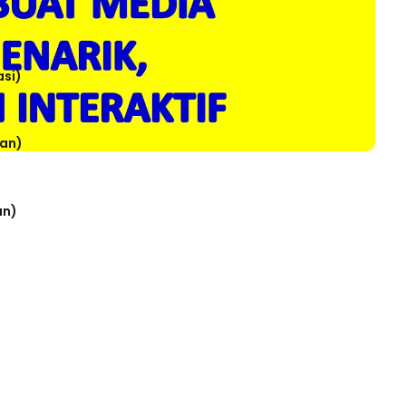
asi)
tan)
an)