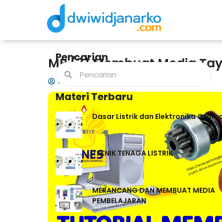
Pencarian
MP (3) Membuat Media Ta
dwiwidjanarko
07/09/2021
Materi Terbaru
Dasar Listrik dan Elektronika Otomo
TEKNIK TENAGA LISTRIK
MERANCANG DAN MEMBUAT MEDIA
PEMBELAJARAN