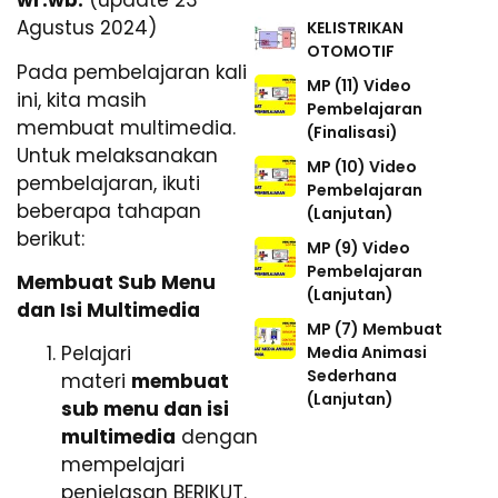
wr.wb.
(update 23
Agustus 2024)
KELISTRIKAN
OTOMOTIF
Pada pembelajaran kali
MP (11) Video
ini, kita masih
Pembelajaran
membuat multimedia.
(Finalisasi)
Untuk melaksanakan
MP (10) Video
pembelajaran, ikuti
Pembelajaran
beberapa tahapan
(Lanjutan)
berikut:
MP (9) Video
Pembelajaran
Membuat Sub Menu
(Lanjutan)
dan Isi Multimedia
MP (7) Membuat
Pelajari
Media Animasi
Sederhana
materi
membuat
(Lanjutan)
sub menu dan isi
multimedia
dengan
mempelajari
penjelasan BERIKUT.