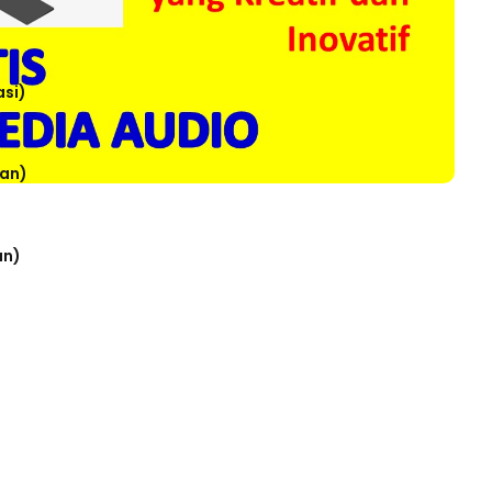
asi)
tan)
an)