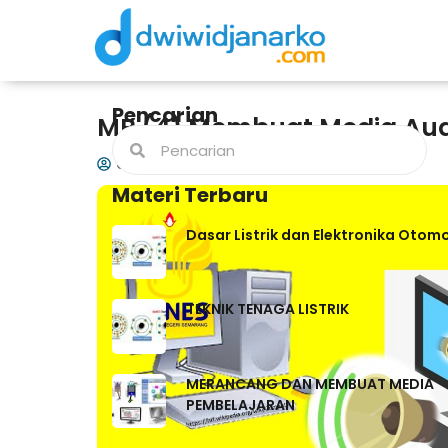
Pencarian
MP (4) Membuat Media Aud
dwiwidjanarko
14/09/2021
Materi Terbaru
Dasar Listrik dan Elektronika Otomo
TEKNIK TENAGA LISTRIK
MERANCANG DAN MEMBUAT MEDIA
PEMBELAJARAN